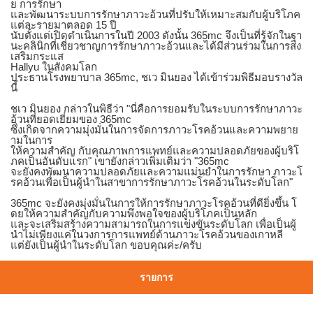
ย การรักษา
และพัฒนาระบบการรักษาภาวะอ้วนที่ปรับให้เหมาะสมกับผู้บริโภค
แต่ละรายมาตลอด 15 ปี
นับตั้งแต่เปิดดำเนินการในปี 2003 ดังนั้น 365mc จึงเป็นที่รู้จักในฐา
นะคลินิกที่เชี่ยวชาญการรักษาภาวะอ้วนและได้มีส่วนร่วมในการส่ง
เสริมกระแส
Hallyu ในสังคมโลก
ประธานโรงพยาบาล 365mc, ชเว มินยอง ได้เข้าร่วมพิธีมอบรางวัล
นี้
ชเว มินยอง กล่าวในพิธีว่า "นี่คือการยอมรับในระบบการรักษาภาวะ
อ้วนที่ยอดเยี่ยมของ 365mc
ซึ่งเกิดจากความมุ่งมั่นในการจัดการภาวะโรคอ้วนและความพยาย
ามในการ
ให้ความสำคัญ กับคุณภาพการแพทย์และความปลอดภัยของผู้บริโ
ภคเป็นอันดับแรก" เขายังกล่าวเพิ่มเติมว่า "365mc
จะยังคงพัฒนาความปลอดภัยและความแม่นยำในการรักษา ภาวะโ
รคอ้วนเพื่อเป็นผู้นำในสาขาการรักษาภาวะโรคอ้วนในระดับโลก"
365mc จะยังคงมุ่งมั่นในการให้การรักษาภาวะโรคอ้วนที่ดียิ่งขึ้น โ
ดยให้ความสำคัญกับความพึงพอใจของผู้บริโภคเป็นหลัก
และจะเสริมสร้างความสามารถในการแข่งขันระดับโลก เพื่อเป็นผู้
นำไม่เพียงแค่ในวงการการแพทย์ด้านภาวะโรคอ้วนของเกาหลี
แต่ยังเป็นผู้นำในระดับโลก ขอบคุณค่ะ/ครับ
รายการ