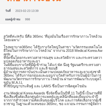
วันที่
2023-02-23 13:39
ยอดผู้เข้าชม
998
สวัสดีค่ะ/ครับ นี่คือ 365mc ‘ที่มุ่งมั่นในเรื่องการรักษาภาวะโรคอ้วน
โดยเฉพาะ’
โรงพยาบาล365mc ได้รับรางวัลใหญ่ในสาขา "นวัตกรรมเทคโนโล
ยีใหม่ในการรักษาภาวะโรคอ้วน" จากงาน 2018 Medical Korea Aw
ards
ที่จัดขึ้นโดยกระทรวงสาธารณสุข และสวัสดิการ และกระทรวงควา
มปลอดภัยอาหารและยา
ในพิธีมอบรางวัลที่มีผู้เข้าร่วม ได้แก่ พัค นึงฮู รัฐมนตรีกระทรวงสา
ธารณสุขและสวัสดิการ และลี ซอนฮี
ผู้อำนวยการสถาบันประเมินความปลอดภัยอาหารและยาแห่งชาติ
365mc ได้รับการยกย่องและมอบรางวัลสำหรับการเป็นผู้นำในการ
พัฒนานวัตกรรมการรักษาภาวะโรคอ้วน ผ่านการพัฒนาระบบดูดไ
ขมัน M.A.I.L
ที่ใช้ปัญญาประดิษฐ์ และ LAMS ซึ่งเป็นการฉีดดูดไขมัน
งาน Medical Korea Awards ซึ่งจัดขึ้นเป็นปีที่ 11 ในปีนี้ เป็นงานที่มี
ชื่อเสียงซึ่งคัดเลือกศูนย์การแพทย์และคลินิกที่ยอดเยี่ยมประจำปี
จากการสำรวจความคิดเห็นของผู้บริโภค และการคัดเลือกจากผู้เชี่
ยวชาญ ในฐานะตัวแทนของ 365mc, ซอ แจวอน กรรมการผู้จัดกา