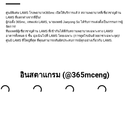
ศูนย์พิเศษ LAMS โรงพยาบาล365mc เปิดให้บริการแล้ว! สถานพยาบาลที่เชี่ยวชาญด้าน
LAMS ที่แตกต่างจากที่อื่น!
ผู้ก่อตั้ง 365mc, เทพแห่ง LAMS, นายแพทย์ Jaeyong So ได้รับการแต่งตั้งเป็นกรรมการผู้
จัดการ!
ทีมแพทย์ผู้เชี่ยวชาญด้าน LAMS ที่เข้ากันได้ดีกับสถานพยาบาลเฉพาะทาง LAMS!
อาคารทั้งหมด 6 ชั้น มุ่งเน้นไปที่ LAMS โดยเฉพาะ (การดูดไขมันด้วยยาชาเฉพาะจุด)!
ศูนย์ LAMS ที่ใหญ่ที่สุด ที่คุณสามารถสัมผัสประสบการณ์ทุกอย่างเกี่ยวกับ LAMS.
อินสตาแกรม (@365mceng)