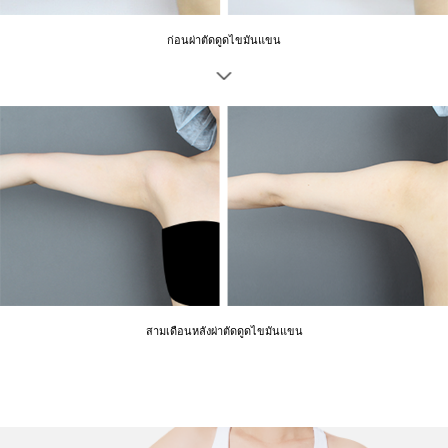
ก่อนผ่าตัดดูดไขมันแขน
สามเดือนหลังผ่าตัดดูดไขมันแขน